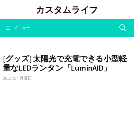
コ
カスタムライフ
ン
テ
ン
検
メニュー
ツ
へ
索:
ス
キ
[グッズ] 太陽光で充電できる小型軽
ッ
量なLEDランタン「LuminAID」
プ
2013/2/4 月曜日