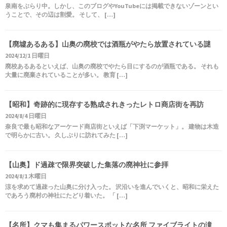
泉南をぶらり中。しかし、このブログやYouTubeには掲載できないゾーンとい
うことで、その辺は割愛。 そして、 […]
【廃墟あるある】山奥の廃校では酒瓶がやたら放置されている謎
2024/12/1 日曜日
廃校あるあるといえば、山奥の廃校でやたら目にするのが酒瓶である。 それも
大量に廃棄されていることが多い。 教育 […]
【昭和】奇跡的に現存する熟成されきったレトロ商店街を再訪
2024/8/4 日曜日
奈良で最も昭和なアーケード商店街といえば「下渕マーケット」。 建物は木造
で明らかに古い。 久しぶりに訪れてみた […]
【山奥】ド過疎で限界突破した集落の廃神社に参拝
2024/8/1 木曜日
涼を求めて過疎った山奥に分け入った。 沢沿いを進んでいくと、昭和に栄えた
であろう廃村の神社にたどり着いた。 「 […]
【名所】クマも集まるパワースポットな名所 ファイブライトの滝