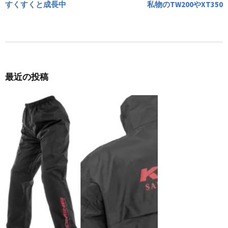
すくすくと成長中
私物のTW200やXT350
ナ
ビ
ゲ
ー
最近の投稿
シ
ョ
ン