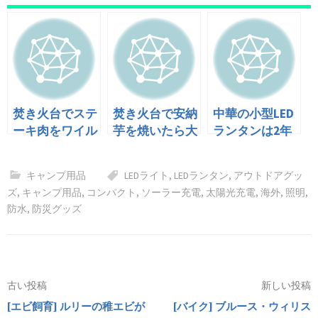
焚き火台でステ
焚き火台で安納
中華の小型LED
ーキ肉をワイル
芋を焼いたら大
ランタンは2年
ドに焼いて食う
当たりだった
でどれだけ進化
したか？
キャンプ用品
LEDライト
,
LEDランタン
,
アウトドアグッ
ズ
,
キャンプ用品
,
コンパクト
,
ソーラー充電
,
太陽光充電
,
海外
,
照明
,
防水
,
防災グッズ
投
古い投稿
新しい投稿
[エビ飼育] ルリーの稚エビが
[バイク] ブルース・ウィリス
稿