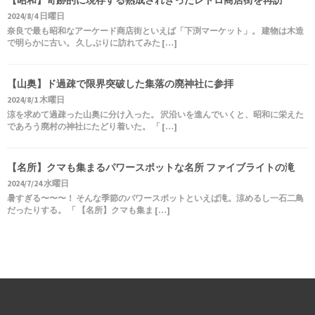
2024/8/4 日曜日
奈良で最も昭和なアーケード商店街といえば「下渕マーケット」。 建物は木造
で明らかに古い。 久しぶりに訪れてみた […]
【山奥】ド過疎で限界突破した集落の廃神社に参拝
2024/8/1 木曜日
涼を求めて過疎った山奥に分け入った。 沢沿いを進んでいくと、昭和に栄えた
であろう廃村の神社にたどり着いた。 「 […]
【名所】クマも集まるパワースポットな名所 ファイブライトの滝
2024/7/24 水曜日
暑すぎる〜〜〜！ そんな季節のパワースポットといえば滝。涼めるし一石二鳥
だったりする。 「 【名所】クマも集ま […]