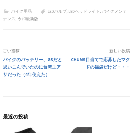
（30W
でグレア無し、
を装着、案外悪
バイク用品
LEDバルブ
,
LEDヘッドライト
,
バイクメンテ
6000Lm）に交
HIDより全然い
くないかも？
ナンス
,
令和最新版
換
い！
投
古い投稿
新しい投稿
バイクのバッテリー、GSだと
CHUMS目当てで応募したマク
稿
思いこんでいたのに台湾ユア
ドの福袋だけど・・・
ナ
サだった（4年使えた）
ビ
ゲ
ー
シ
最近の投稿
ョ