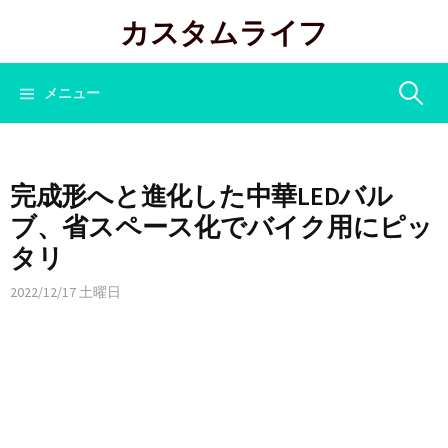
コ
カスタムライフ
ン
テ
ン
検
メニュー
ツ
へ
索:
ス
キ
完成形へと進化した中華LEDバル
ッ
ブ、省スペース化でバイク用にピッ
プ
タリ
2022/12/17 土曜日