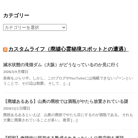
カテゴリー
カスタムライフ（廃墟心霊秘境スポットとの遭遇）
減水状態の滝畑ダム（大阪）がどうなっているのか見に行く
2026/3/9 月曜日
泉南をぶらり中。しかし、このブログやYouTubeには掲載できないゾーンとい
うことで、その辺は割愛。 そして、 […]
【廃墟あるある】山奥の廃校では酒瓶がやたら放置されている謎
2024/12/1 日曜日
廃校あるあるといえば、山奥の廃校でやたら目にするのが酒瓶である。 それも
大量に廃棄されていることが多い。 教育 […]
【昭和】奇跡的に現存する熟成されきったレトロ商店街を再訪