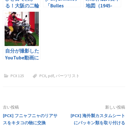
る！大阪の二輪
「Bulles
地図（1945-
通行止め区間が
+25cm」は、
46,1954）
わかるGoogle
PCX用ロングス
マップレイヤー
クリーンの本
命？
自分が撮影した
YouTube動画に
アゼルバイジャ
ンから著作権侵
PCX 125
PCX
,
pdf
,
パーツリスト
害の申し立て
投
古い投稿
新しい投稿
[PCX] フニャフニャのリアサ
[PCX] 海外製カスタムシート
稿
スをキタコの物に交換
にパッキン類を取り付ける