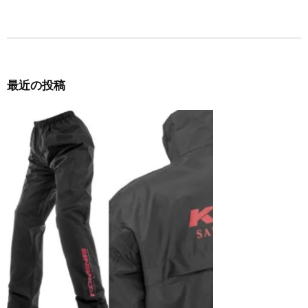
ナ
ビ
ゲ
ー
最近の投稿
シ
ョ
ン