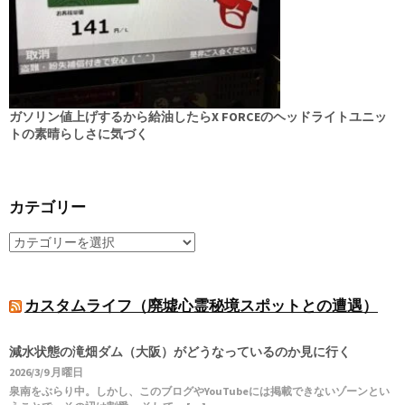
ガソリン値上げするから給油したらX FORCEのヘッドライトユニッ
トの素晴らしさに気づく
カテゴリー
カスタムライフ（廃墟心霊秘境スポットとの遭遇）
減水状態の滝畑ダム（大阪）がどうなっているのか見に行く
2026/3/9 月曜日
泉南をぶらり中。しかし、このブログやYouTubeには掲載できないゾーンとい