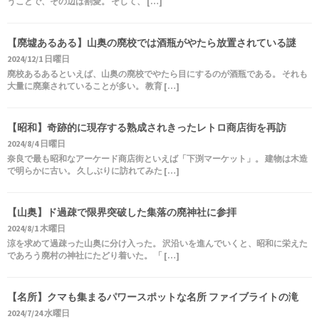
うことで、その辺は割愛。 そして、 […]
【廃墟あるある】山奥の廃校では酒瓶がやたら放置されている謎
2024/12/1 日曜日
廃校あるあるといえば、山奥の廃校でやたら目にするのが酒瓶である。 それも
大量に廃棄されていることが多い。 教育 […]
【昭和】奇跡的に現存する熟成されきったレトロ商店街を再訪
2024/8/4 日曜日
奈良で最も昭和なアーケード商店街といえば「下渕マーケット」。 建物は木造
で明らかに古い。 久しぶりに訪れてみた […]
【山奥】ド過疎で限界突破した集落の廃神社に参拝
2024/8/1 木曜日
涼を求めて過疎った山奥に分け入った。 沢沿いを進んでいくと、昭和に栄えた
であろう廃村の神社にたどり着いた。 「 […]
【名所】クマも集まるパワースポットな名所 ファイブライトの滝
2024/7/24 水曜日