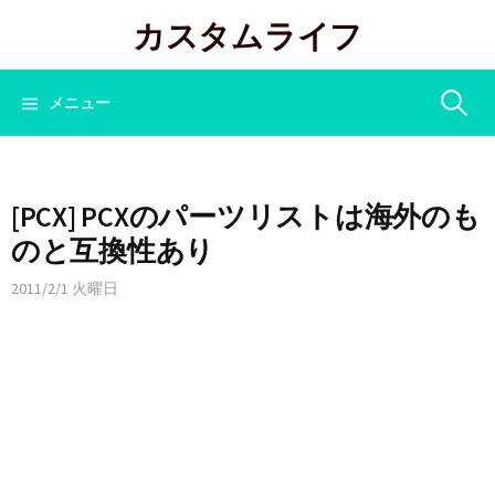
コ
カスタムライフ
ン
テ
ン
検
メニュー
ツ
へ
索:
ス
キ
[PCX] PCXのパーツリストは海外のも
ッ
のと互換性あり
プ
2011/2/1 火曜日