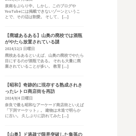
泉南をぶらり中。しかし、このブログや
YouTubeには掲載できないゾーンというこ
とで、その辺は割愛。 そして、 […]
【廃墟あるある】山奥の廃校では酒瓶
がやたら放置されている謎
2024/12/1 日曜日
廃校あるあるといえば、山奥の廃校でやたら
目にするのが酒瓶である。 それも大量に廃
棄されていることが多い。 教育 […]
【昭和】奇跡的に現存する熟成されき
ったレトロ商店街を再訪
2024/8/4 日曜日
奈良で最も昭和なアーケード商店街といえば
「下渕マーケット」。 建物は木造で明らか
に古い。 久しぶりに訪れてみた […]
【山奥】ド過疎で限界突破した集落の