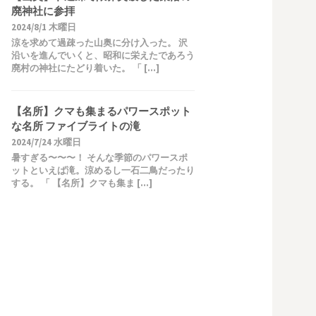
廃神社に参拝
2024/8/1 木曜日
涼を求めて過疎った山奥に分け入った。 沢
沿いを進んでいくと、昭和に栄えたであろう
廃村の神社にたどり着いた。 「 […]
【名所】クマも集まるパワースポット
な名所 ファイブライトの滝
2024/7/24 水曜日
暑すぎる〜〜〜！ そんな季節のパワースポ
ットといえば滝。涼めるし一石二鳥だったり
する。 「 【名所】クマも集ま […]