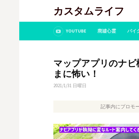
コ
カスタムライフ
ン
テ
ン
YOUTUBE
廃墟心霊
バイ
ツ
へ
ス
マップアプリのナビ
キ
ッ
まに怖い！
プ
2021/1/31 日曜日
記事内にプロモ