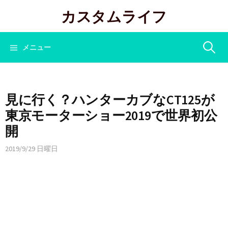
コ
カスタムライフ
ン
テ
ン
検
メニュー
ツ
へ
索:
ス
キ
見に行く？ハンターカブなCT125が
ッ
東京モーターショー2019で世界初公
プ
開
2019/9/29 日曜日