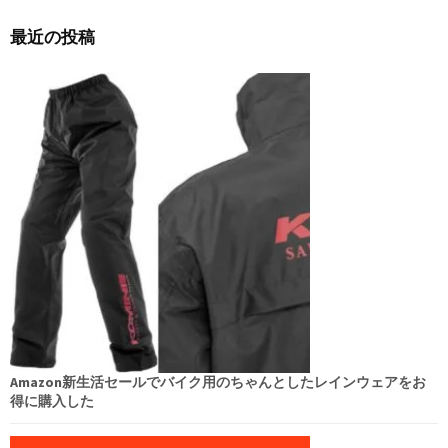
ー
シ
最近の投稿
ョ
ン
Amazon新生活セールでバイク用のちゃんとしたレインウェアをお
得に購入した