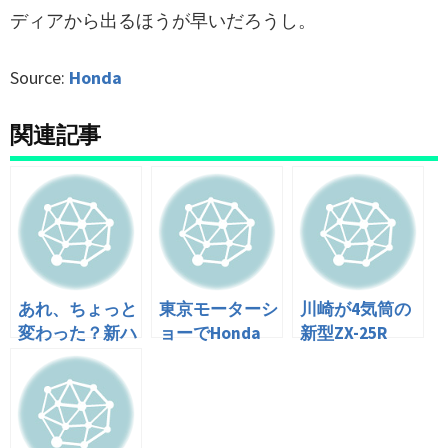
ディアから出るほうが早いだろうし。
Source:
Honda
関連記事
あれ、ちょっと
東京モーターシ
川崎が4気筒の
変わった？新ハ
ョーでHonda
新型ZX-25R
ンターカブ
CT125ハンター
を、11月の某国
CT125は44万円
カブと
内イベントで発
で6月発売
ADV150、新型
表するという噂
FIT