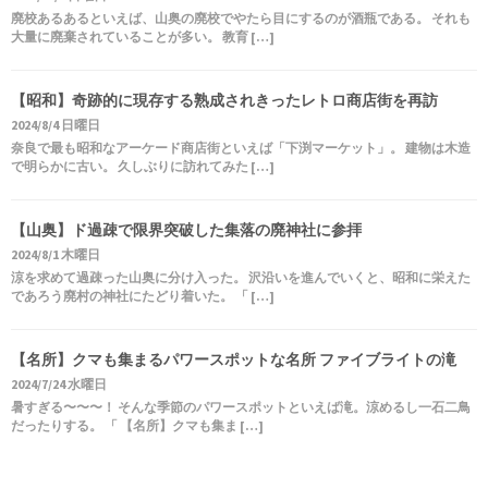
廃校あるあるといえば、山奥の廃校でやたら目にするのが酒瓶である。 それも
大量に廃棄されていることが多い。 教育 […]
【昭和】奇跡的に現存する熟成されきったレトロ商店街を再訪
2024/8/4 日曜日
奈良で最も昭和なアーケード商店街といえば「下渕マーケット」。 建物は木造
で明らかに古い。 久しぶりに訪れてみた […]
【山奥】ド過疎で限界突破した集落の廃神社に参拝
2024/8/1 木曜日
涼を求めて過疎った山奥に分け入った。 沢沿いを進んでいくと、昭和に栄えた
であろう廃村の神社にたどり着いた。 「 […]
【名所】クマも集まるパワースポットな名所 ファイブライトの滝
2024/7/24 水曜日
暑すぎる〜〜〜！ そんな季節のパワースポットといえば滝。涼めるし一石二鳥
だったりする。 「 【名所】クマも集ま […]