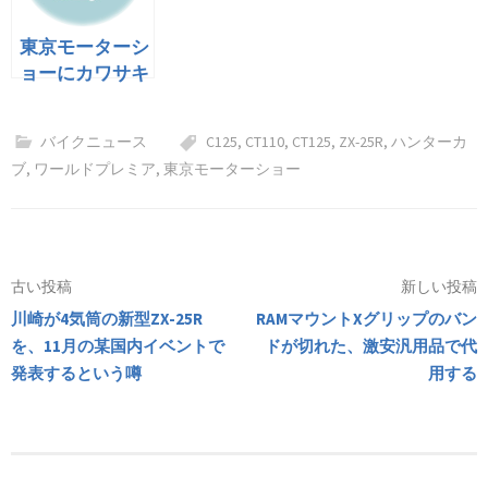
東京モーターシ
ョーにカワサキ
オヤジが集結、
回転するZX-
バイクニュース
C125
,
CT110
,
CT125
,
ZX-25R
,
ハンターカ
25RとZ H2をず
ブ
,
ワールドプレミア
,
東京モーターショー
ーっと見る
投
古い投稿
新しい投稿
川崎が4気筒の新型ZX-25R
RAMマウントXグリップのバン
稿
を、11月の某国内イベントで
ドが切れた、激安汎用品で代
ナ
発表するという噂
用する
ビ
ゲ