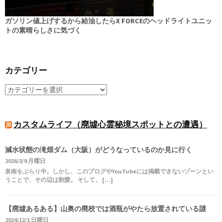
ガソリン値上げするから給油したらX FORCEのヘッドライトユニッ
トの素晴らしさに気づく
カテゴリー
カスタムライフ（廃墟心霊秘境スポットとの遭遇）
減水状態の滝畑ダム（大阪）がどうなっているのか見に行く
2026/3/9 月曜日
泉南をぶらり中。しかし、このブログやYouTubeには掲載できないゾーンとい
うことで、その辺は割愛。 そして、 […]
【廃墟あるある】山奥の廃校では酒瓶がやたら放置されている謎
2024/12/1 日曜日