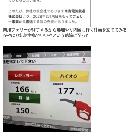
南海フェリーが終了するから無理やり四国に行く計画を立ててみる
がやはり紀伊半島でいいやという結論に至った