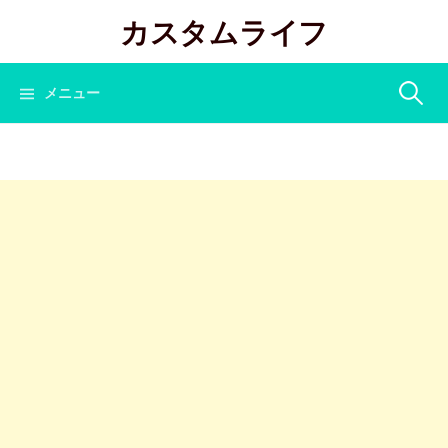
コ
カスタムライフ
ン
テ
ン
検
メニュー
ツ
へ
索:
ス
キ
ッ
プ