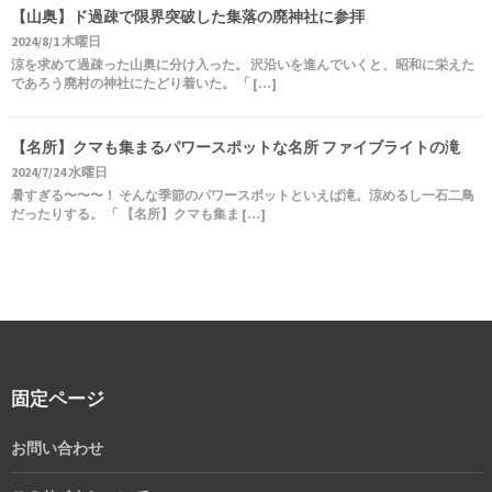
【山奥】ド過疎で限界突破した集落の廃神社に参拝
2024/8/1 木曜日
涼を求めて過疎った山奥に分け入った。 沢沿いを進んでいくと、昭和に栄えた
であろう廃村の神社にたどり着いた。 「 […]
【名所】クマも集まるパワースポットな名所 ファイブライトの滝
2024/7/24 水曜日
暑すぎる〜〜〜！ そんな季節のパワースポットといえば滝。涼めるし一石二鳥
だったりする。 「 【名所】クマも集ま […]
固定ページ
お問い合わせ