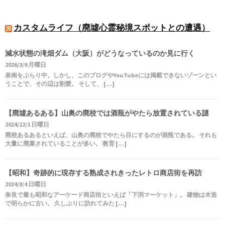
カスタムライフ（廃墟心霊秘境スポットとの遭遇）
減水状態の滝畑ダム（大阪）がどうなっているのか見に行く
2026/3/9 月曜日
泉南をぶらり中。しかし、このブログやYouTubeには掲載できないゾーンとい
うことで、その辺は割愛。 そして、 […]
【廃墟あるある】山奥の廃校では酒瓶がやたら放置されている謎
2024/12/1 日曜日
廃校あるあるといえば、山奥の廃校でやたら目にするのが酒瓶である。 それも
大量に廃棄されていることが多い。 教育 […]
【昭和】奇跡的に現存する熟成されきったレトロ商店街を再訪
2024/8/4 日曜日
奈良で最も昭和なアーケード商店街といえば「下渕マーケット」。 建物は木造
で明らかに古い。 久しぶりに訪れてみた […]