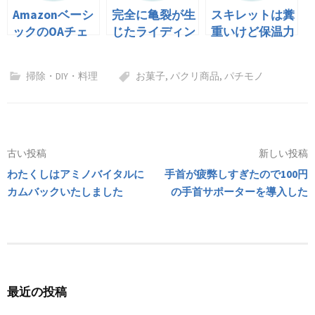
Amazonベーシ
完全に亀裂が生
スキレットは糞
ックのOAチェ
じたライディン
重いけど保温力
アは定期的に増
グブーツを修理
と雰囲気は抜
し締め推奨
する
群、あと結構安
掃除・DIY・料理
お菓子
,
パクリ商品
,
パチモノ
い
投
古い投稿
新しい投稿
わたくしはアミノバイタルに
手首が疲弊しすぎたので100円
稿
カムバックいたしました
の手首サポーターを導入した
ナ
ビ
ゲ
ー
最近の投稿
シ