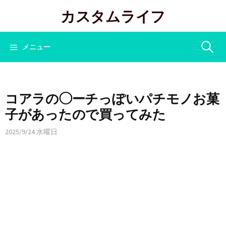
コ
カスタムライフ
ン
テ
ン
検
メニュー
ツ
へ
索:
ス
キ
コアラの◯ーチっぽいパチモノお菓
ッ
子があったので買ってみた
プ
2025/9/24 水曜日