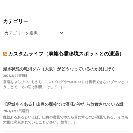
カテゴリー
カスタムライフ（廃墟心霊秘境スポットとの遭遇）
減水状態の滝畑ダム（大阪）がどうなっているのか見に行く
2026/3/9 月曜日
泉南をぶらり中。しかし、このブログやYouTubeには掲載できないゾーンとい
うことで、その辺は割愛。 そして、 […]
【廃墟あるある】山奥の廃校では酒瓶がやたら放置されている謎
2024/12/1 日曜日
廃校あるあるといえば、山奥の廃校でやたら目にするのが酒瓶である。 それも
大量に廃棄されていることが多い。 教育 […]