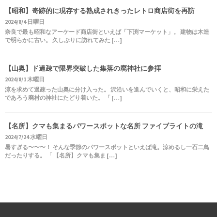
【昭和】奇跡的に現存する熟成されきったレトロ商店街を再訪
2024/8/4 日曜日
奈良で最も昭和なアーケード商店街といえば「下渕マーケット」。 建物は木造
で明らかに古い。 久しぶりに訪れてみた […]
【山奥】ド過疎で限界突破した集落の廃神社に参拝
2024/8/1 木曜日
涼を求めて過疎った山奥に分け入った。 沢沿いを進んでいくと、昭和に栄えた
であろう廃村の神社にたどり着いた。 「 […]
【名所】クマも集まるパワースポットな名所 ファイブライトの滝
2024/7/24 水曜日
暑すぎる〜〜〜！ そんな季節のパワースポットといえば滝。涼めるし一石二鳥
だったりする。 「 【名所】クマも集ま […]