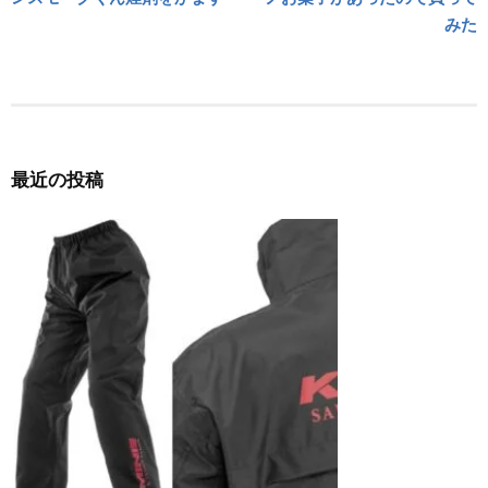
ナ
みた
ビ
ゲ
ー
シ
最近の投稿
ョ
ン