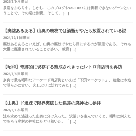
2026/3/9 月曜日
泉南をぶらり中。しかし、このブログやYouTubeには掲載できないゾーンとい
うことで、その辺は割愛。 そして、 […]
【廃墟あるある】山奥の廃校では酒瓶がやたら放置されている謎
2024/12/1 日曜日
廃校あるあるといえば、山奥の廃校でやたら目にするのが酒瓶である。 それも
大量に廃棄されていることが多い。 教育 […]
【昭和】奇跡的に現存する熟成されきったレトロ商店街を再訪
2024/8/4 日曜日
奈良で最も昭和なアーケード商店街といえば「下渕マーケット」。 建物は木造
で明らかに古い。 久しぶりに訪れてみた […]
【山奥】ド過疎で限界突破した集落の廃神社に参拝
2024/8/1 木曜日
涼を求めて過疎った山奥に分け入った。 沢沿いを進んでいくと、昭和に栄えた
であろう廃村の神社にたどり着いた。 「 […]