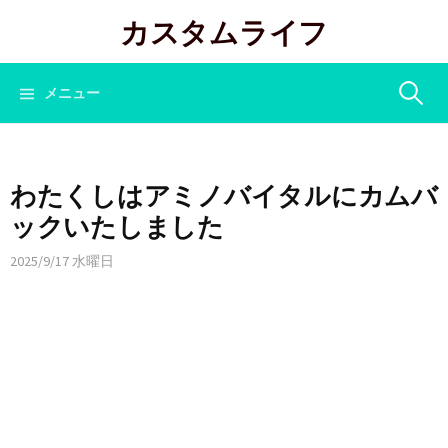
コ
カスタムライフ
ン
テ
ン
検
メニュー
ツ
へ
索:
ス
キ
わたくしはアミノバイタルにカムバ
ッ
ックいたしました
プ
2025/9/17 水曜日