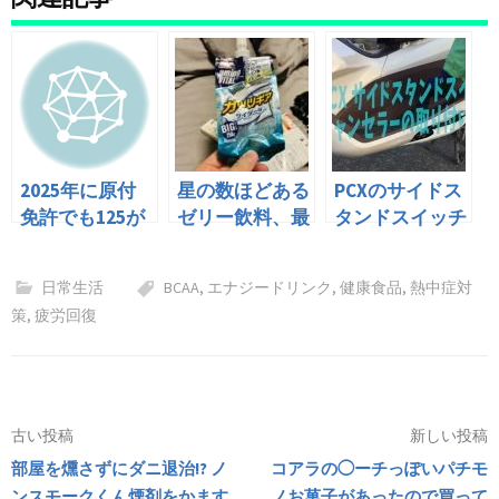
2025年に原付
星の数ほどある
PCXのサイドス
免許でも125が
ゼリー飲料、最
タンドスイッチ
乗れるようにな
強は「ガッツギ
をキャンセルす
るかも？という
ア」サイダー味
る
日常生活
BCAA
,
エナジードリンク
,
健康食品
,
熱中症対
話
だった
策
,
疲労回復
投
古い投稿
新しい投稿
部屋を燻さずにダニ退治!? ノ
コアラの◯ーチっぽいパチモ
稿
ンスモークくん煙剤をかます
ノお菓子があったので買って