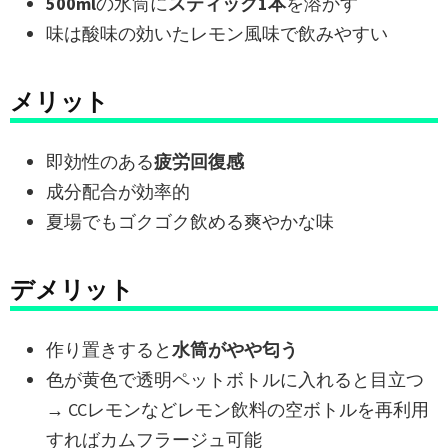
500ml
の水筒に
スティック1本
を溶かす
味は酸味の効いたレモン風味で飲みやすい
メリット
即効性のある
疲労回復感
成分配合が効率的
夏場でもゴクゴク飲める爽やかな味
デメリット
作り置きすると
水筒がやや匂う
色が黄色で透明ペットボトルに入れると目立つ
→ CCレモンなどレモン飲料の空ボトルを再利用
すればカムフラージュ可能