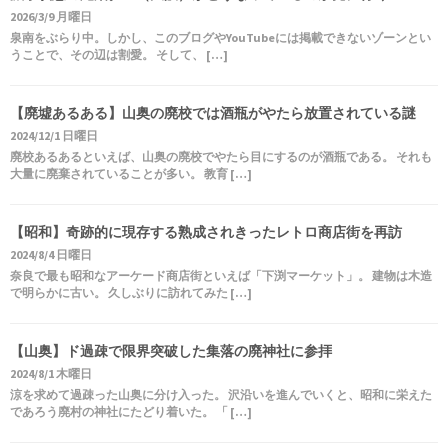
2026/3/9 月曜日
泉南をぶらり中。しかし、このブログやYouTubeには掲載できないゾーンとい
うことで、その辺は割愛。 そして、 […]
【廃墟あるある】山奥の廃校では酒瓶がやたら放置されている謎
2024/12/1 日曜日
廃校あるあるといえば、山奥の廃校でやたら目にするのが酒瓶である。 それも
大量に廃棄されていることが多い。 教育 […]
【昭和】奇跡的に現存する熟成されきったレトロ商店街を再訪
2024/8/4 日曜日
奈良で最も昭和なアーケード商店街といえば「下渕マーケット」。 建物は木造
で明らかに古い。 久しぶりに訪れてみた […]
【山奥】ド過疎で限界突破した集落の廃神社に参拝
2024/8/1 木曜日
涼を求めて過疎った山奥に分け入った。 沢沿いを進んでいくと、昭和に栄えた
であろう廃村の神社にたどり着いた。 「 […]