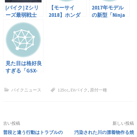
[バイク] Zシリ
【モーサイ
2017年モデル
ーズ最弱戦士
2018】ホンダ
の新型「Ninja
「Z125 Pro」の
ブース「カブ
250」は38ps、
PVが寒い
125」「クロス
300ccは
カブ110」「モ
43ps（という
ンキー125」
噂）
「クロスカブ
50」
見た目は格好良
すぎる「GSX-
250R」の国内
仕様が正式発
バイクニュース
125cc
,
EVバイク
,
原付一種
表、52.7万円で
4月より発売
投
古い投稿
新しい投稿
普段と違う行動はトラブルの
汚染された川の漂着物作る焼
稿