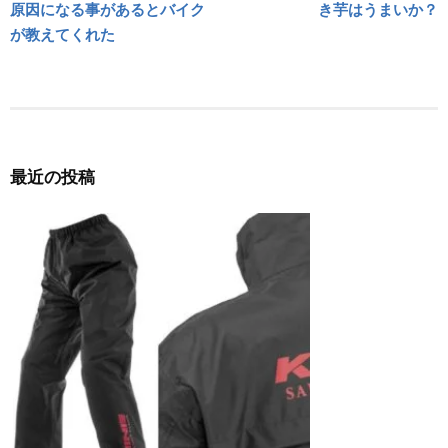
原因になる事があるとバイク
き芋はうまいか？
ナ
が教えてくれた
ビ
ゲ
ー
シ
最近の投稿
ョ
ン