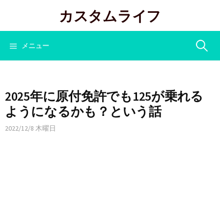
コ
カスタムライフ
ン
テ
ン
検
メニュー
ツ
へ
索:
ス
キ
2025年に原付免許でも125が乗れる
ッ
ようになるかも？という話
プ
2022/12/8 木曜日