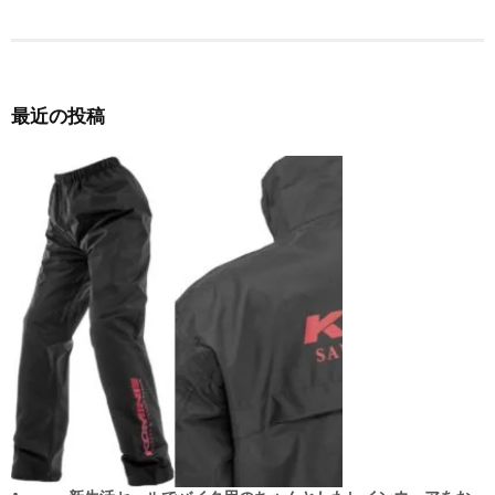
ゲ
ー
シ
最近の投稿
ョ
ン