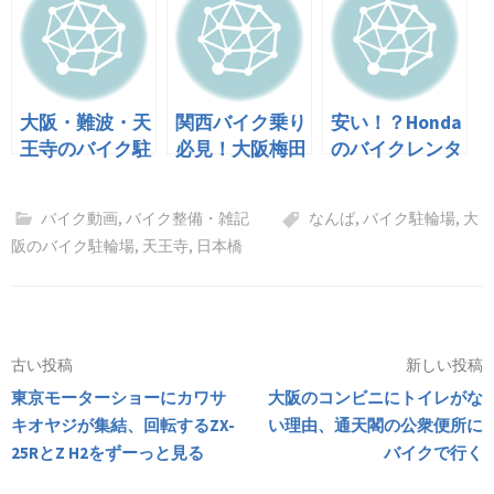
大阪・難波・天
関西バイク乗り
安い！？Honda
王寺のバイク駐
必見！大阪梅田
のバイクレンタ
輪場、安心して
にある地下バイ
ルの料金と乗れ
停められる場所
ク駐輪場
る車種をチェッ
バイク動画
,
バイク整備・雑記
なんば
,
バイク駐輪場
,
大
をさがす
クしてみた
阪のバイク駐輪場
,
天王寺
,
日本橋
投
古い投稿
新しい投稿
東京モーターショーにカワサ
大阪のコンビニにトイレがな
稿
キオヤジが集結、回転するZX-
い理由、通天閣の公衆便所に
ナ
25RとZ H2をずーっと見る
バイクで行く
ビ