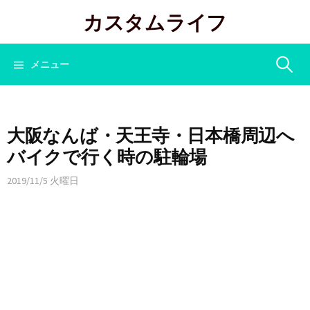
コ
カスタムライフ
ン
テ
ン
検
メニュー
ツ
へ
索:
ス
キ
大阪なんば・天王寺・日本橋周辺へ
ッ
バイクで行く時の駐輪場
プ
2019/11/5 火曜日