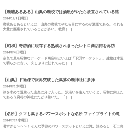
【廃墟あるある】山奥の廃校では酒瓶がやたら放置されている謎
2024/12/1 日曜日
廃校あるあるといえば、山奥の廃校でやたら目にするのが酒瓶である。 それも
大量に廃棄されていることが多い。 教育 […]
【昭和】奇跡的に現存する熟成されきったレトロ商店街を再訪
2024/8/4 日曜日
奈良で最も昭和なアーケード商店街といえば「下渕マーケット」。 建物は木造
で明らかに古い。 久しぶりに訪れてみた […]
【山奥】ド過疎で限界突破した集落の廃神社に参拝
2024/8/1 木曜日
涼を求めて過疎った山奥に分け入った。 沢沿いを進んでいくと、昭和に栄えた
であろう廃村の神社にたどり着いた。 「 […]
【名所】クマも集まるパワースポットな名所 ファイブライトの滝
2024/7/24 水曜日
暑すぎる〜〜〜！ そんな季節のパワースポットといえば滝。涼めるし一石二鳥