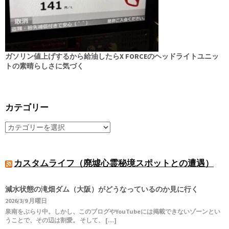
ガソリン値上げするから給油したらX FORCEのヘッドライトユニッ
トの素晴らしさに気づく
カテゴリー
カスタムライフ（廃墟心霊秘境スポットとの遭遇）
減水状態の滝畑ダム（大阪）がどうなっているのか見に行く
2026/3/9 月曜日
泉南をぶらり中。しかし、このブログやYouTubeには掲載できないゾーンとい
うことで、その辺は割愛。 そして、 […]