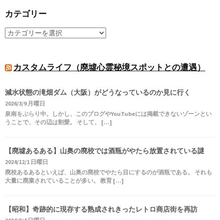
カテゴリー
カスタムライフ（廃墟心霊秘境スポットとの遭遇）
減水状態の滝畑ダム（大阪）がどうなっているのか見に行く
2026/3/9 月曜日
泉南をぶらり中。しかし、このブログやYouTubeには掲載できないゾーンとい
うことで、その辺は割愛。 そして、 […]
【廃墟あるある】山奥の廃校では酒瓶がやたら放置されている謎
2024/12/1 日曜日
廃校あるあるといえば、山奥の廃校でやたら目にするのが酒瓶である。 それも
大量に廃棄されていることが多い。 教育 […]
【昭和】奇跡的に現存する熟成されきったレトロ商店街を再訪