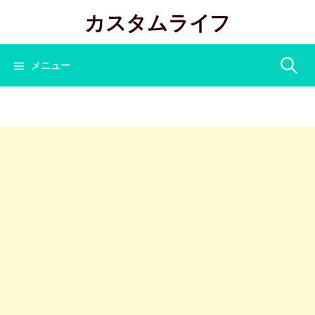
コ
カスタムライフ
ン
テ
ン
検
メニュー
ツ
へ
索:
ス
キ
ッ
プ