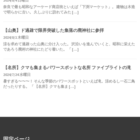
2024/8/4 日曜日
奈良で最も昭和なアーケード商店街といえば「下渕マーケット」。 建物は木造
で明らかに古い。 久しぶりに訪れてみた […]
【山奥】ド過疎で限界突破した集落の廃神社に参拝
2024/8/1 木曜日
涼を求めて過疎った山奥に分け入った。 沢沿いを進んでいくと、昭和に栄えた
であろう廃村の神社にたどり着いた。 「 […]
【名所】クマも集まるパワースポットな名所 ファイブライトの滝
2024/7/24 水曜日
暑すぎる〜〜〜！ そんな季節のパワースポットといえば滝。涼めるし一石二鳥
だったりする。 「 【名所】クマも集ま […]
固定ページ