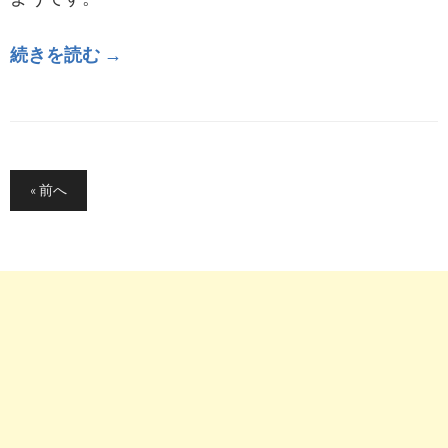
続きを読む →
投
« 前へ
稿
の
ペ
ー
ジ
送
り