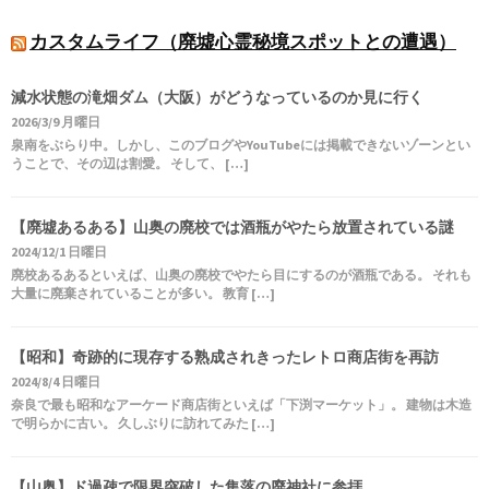
カスタムライフ（廃墟心霊秘境スポットとの遭遇）
減水状態の滝畑ダム（大阪）がどうなっているのか見に行く
2026/3/9 月曜日
泉南をぶらり中。しかし、このブログやYouTubeには掲載できないゾーンとい
うことで、その辺は割愛。 そして、 […]
【廃墟あるある】山奥の廃校では酒瓶がやたら放置されている謎
2024/12/1 日曜日
廃校あるあるといえば、山奥の廃校でやたら目にするのが酒瓶である。 それも
大量に廃棄されていることが多い。 教育 […]
【昭和】奇跡的に現存する熟成されきったレトロ商店街を再訪
2024/8/4 日曜日
奈良で最も昭和なアーケード商店街といえば「下渕マーケット」。 建物は木造
で明らかに古い。 久しぶりに訪れてみた […]
【山奥】ド過疎で限界突破した集落の廃神社に参拝