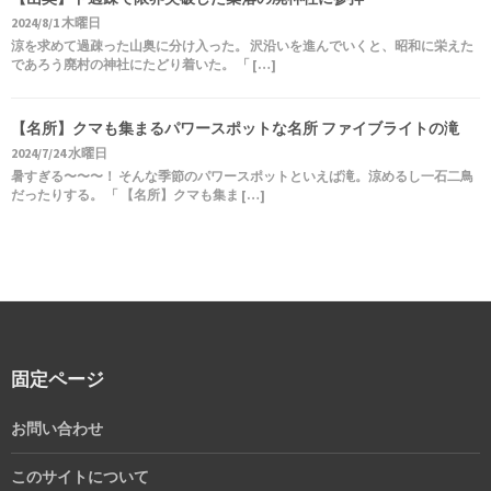
2024/8/1 木曜日
涼を求めて過疎った山奥に分け入った。 沢沿いを進んでいくと、昭和に栄えた
であろう廃村の神社にたどり着いた。 「 […]
【名所】クマも集まるパワースポットな名所 ファイブライトの滝
2024/7/24 水曜日
暑すぎる〜〜〜！ そんな季節のパワースポットといえば滝。涼めるし一石二鳥
だったりする。 「 【名所】クマも集ま […]
固定ページ
お問い合わせ
このサイトについて