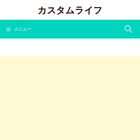
コ
カスタムライフ
ン
テ
ン
検
メニュー
ツ
へ
索:
ス
キ
ッ
プ