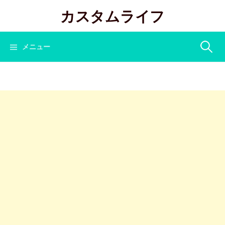
コ
カスタムライフ
ン
テ
ン
検
メニュー
ツ
へ
索:
ス
キ
ッ
プ