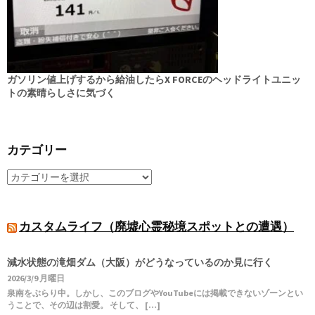
ガソリン値上げするから給油したらX FORCEのヘッドライトユニッ
トの素晴らしさに気づく
カテゴリー
カスタムライフ（廃墟心霊秘境スポットとの遭遇）
減水状態の滝畑ダム（大阪）がどうなっているのか見に行く
2026/3/9 月曜日
泉南をぶらり中。しかし、このブログやYouTubeには掲載できないゾーンとい
うことで、その辺は割愛。 そして、 […]