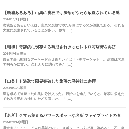
【廃墟あるある】山奥の廃校では酒瓶がやたら放置されている謎
2024/12/1 日曜日
廃校あるあるといえば、山奥の廃校でやたら目にするのが酒瓶である。 それも
大量に廃棄されていることが多い。 教育 […]
【昭和】奇跡的に現存する熟成されきったレトロ商店街を再訪
2024/8/4 日曜日
奈良で最も昭和なアーケード商店街といえば「下渕マーケット」。 建物は木造
で明らかに古い。 久しぶりに訪れてみた […]
【山奥】ド過疎で限界突破した集落の廃神社に参拝
2024/8/1 木曜日
涼を求めて過疎った山奥に分け入った。 沢沿いを進んでいくと、昭和に栄えた
であろう廃村の神社にたどり着いた。 「 […]
【名所】クマも集まるパワースポットな名所 ファイブライトの滝
2024/7/24 水曜日
暑すぎる〜〜〜！ そんな季節のパワースポットといえば滝。涼めるし一石二鳥