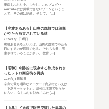
泉南をぶらり中。しかし、このブログや
YouTubeには掲載できないゾーンというこ
とで、その辺は割愛。 そして、 […]
【廃墟あるある】山奥の廃校では酒瓶
がやたら放置されている謎
2024/12/1 日曜日
廃校あるあるといえば、山奥の廃校でやたら
目にするのが酒瓶である。 それも大量に廃
棄されていることが多い。 教育 […]
【昭和】奇跡的に現存する熟成されき
ったレトロ商店街を再訪
2024/8/4 日曜日
奈良で最も昭和なアーケード商店街といえば
「下渕マーケット」。 建物は木造で明らか
に古い。 久しぶりに訪れてみた […]
【山奥】ド過疎で限界突破した集落の