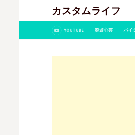
コ
カスタムライフ
ン
テ
ン
YOUTUBE
廃墟心霊
バイ
ツ
へ
ス
キ
ッ
プ