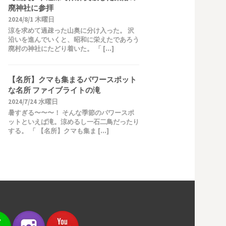
廃神社に参拝
2024/8/1 木曜日
涼を求めて過疎った山奥に分け入った。 沢
沿いを進んでいくと、昭和に栄えたであろう
廃村の神社にたどり着いた。 「 […]
【名所】クマも集まるパワースポット
な名所 ファイブライトの滝
2024/7/24 水曜日
暑すぎる〜〜〜！ そんな季節のパワースポ
ットといえば滝。涼めるし一石二鳥だったり
する。 「 【名所】クマも集ま […]