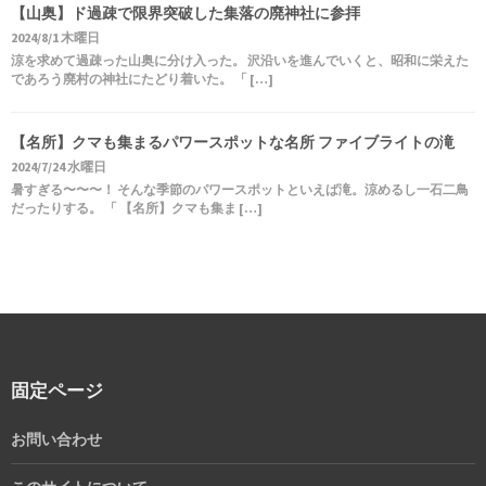
【山奥】ド過疎で限界突破した集落の廃神社に参拝
2024/8/1 木曜日
涼を求めて過疎った山奥に分け入った。 沢沿いを進んでいくと、昭和に栄えた
であろう廃村の神社にたどり着いた。 「 […]
【名所】クマも集まるパワースポットな名所 ファイブライトの滝
2024/7/24 水曜日
暑すぎる〜〜〜！ そんな季節のパワースポットといえば滝。涼めるし一石二鳥
だったりする。 「 【名所】クマも集ま […]
固定ページ
お問い合わせ