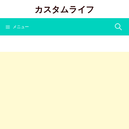
コ
カスタムライフ
ン
テ
ン
検
メニュー
ツ
へ
索:
ス
キ
ッ
プ