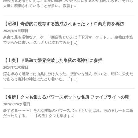
廃校あるあるといえば、山奥の廃校でやたら目にするのが酒瓶である。 それも
大量に廃棄されていることが多い。 教育 […]
【昭和】奇跡的に現存する熟成されきったレトロ商店街を再訪
2024/8/4 日曜日
奈良で最も昭和なアーケード商店街といえば「下渕マーケット」。 建物は木造
で明らかに古い。 久しぶりに訪れてみた […]
【山奥】ド過疎で限界突破した集落の廃神社に参拝
2024/8/1 木曜日
涼を求めて過疎った山奥に分け入った。 沢沿いを進んでいくと、昭和に栄えた
であろう廃村の神社にたどり着いた。 「 […]
【名所】クマも集まるパワースポットな名所 ファイブライトの滝
2024/7/24 水曜日
暑すぎる〜〜〜！ そんな季節のパワースポットといえば滝。涼めるし一石二鳥
だったりする。 「 【名所】クマも集ま […]