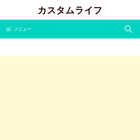
コ
カスタムライフ
ン
テ
ン
検
メニュー
ツ
へ
索:
ス
キ
ッ
プ