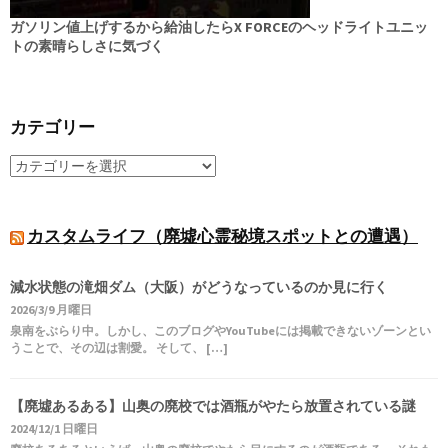
ガソリン値上げするから給油したらX FORCEのヘッドライトユニッ
トの素晴らしさに気づく
カテゴリー
カスタムライフ（廃墟心霊秘境スポットとの遭遇）
減水状態の滝畑ダム（大阪）がどうなっているのか見に行く
2026/3/9 月曜日
泉南をぶらり中。しかし、このブログやYouTubeには掲載できないゾーンとい
うことで、その辺は割愛。 そして、 […]
【廃墟あるある】山奥の廃校では酒瓶がやたら放置されている謎
2024/12/1 日曜日