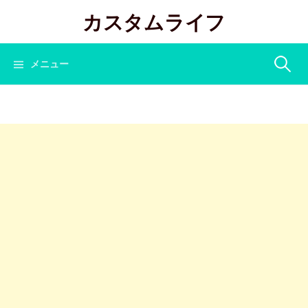
コ
カスタムライフ
ン
テ
ン
検
メニュー
ツ
へ
索:
ス
キ
ッ
プ