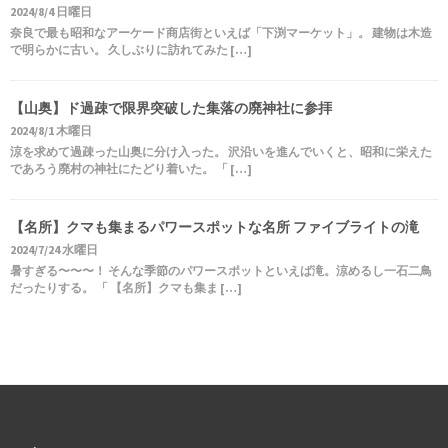
2024/8/4 日曜日
奈良で最も昭和なアーケード商店街といえば「下渕マーケット」。 建物は木造
で明らかに古い。 久しぶりに訪れてみた […]
【山奥】ド過疎で限界突破した集落の廃神社に参拝
2024/8/1 木曜日
涼を求めて過疎った山奥に分け入った。 沢沿いを進んでいくと、昭和に栄えた
であろう廃村の神社にたどり着いた。 「 […]
【名所】クマも集まるパワースポットな名所 ファイブライトの滝
2024/7/24 水曜日
暑すぎる〜〜〜！ そんな季節のパワースポットといえば滝。涼めるし一石二鳥
だったりする。 「 【名所】クマも集ま […]