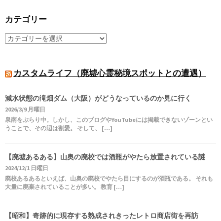
カテゴリー
カスタムライフ（廃墟心霊秘境スポットとの遭遇）
減水状態の滝畑ダム（大阪）がどうなっているのか見に行く
2026/3/9 月曜日
泉南をぶらり中。しかし、このブログやYouTubeには掲載できないゾーンとい
うことで、その辺は割愛。 そして、 […]
【廃墟あるある】山奥の廃校では酒瓶がやたら放置されている謎
2024/12/1 日曜日
廃校あるあるといえば、山奥の廃校でやたら目にするのが酒瓶である。 それも
大量に廃棄されていることが多い。 教育 […]
【昭和】奇跡的に現存する熟成されきったレトロ商店街を再訪