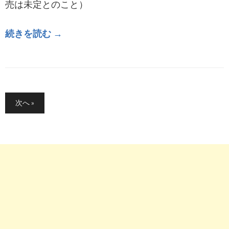
売は未定とのこと）
続きを読む →
投
次へ »
稿
の
ペ
ー
ジ
送
り