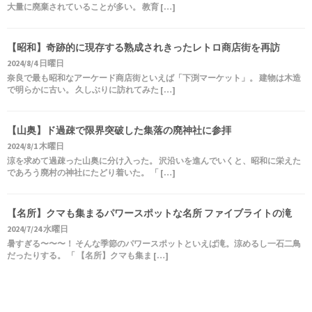
大量に廃棄されていることが多い。 教育 […]
【昭和】奇跡的に現存する熟成されきったレトロ商店街を再訪
2024/8/4 日曜日
奈良で最も昭和なアーケード商店街といえば「下渕マーケット」。 建物は木造
で明らかに古い。 久しぶりに訪れてみた […]
【山奥】ド過疎で限界突破した集落の廃神社に参拝
2024/8/1 木曜日
涼を求めて過疎った山奥に分け入った。 沢沿いを進んでいくと、昭和に栄えた
であろう廃村の神社にたどり着いた。 「 […]
【名所】クマも集まるパワースポットな名所 ファイブライトの滝
2024/7/24 水曜日
暑すぎる〜〜〜！ そんな季節のパワースポットといえば滝。涼めるし一石二鳥
だったりする。 「 【名所】クマも集ま […]