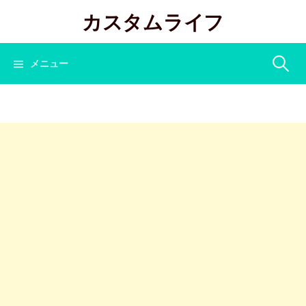
コ
カスタムライフ
ン
テ
ン
検
メニュー
ツ
へ
索:
ス
キ
ッ
プ