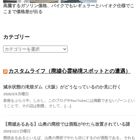
高騰するガソリン価格、バイクでもレギュラーとハイオク仕様でこ
こまで価格差が出る
カテゴリー
カスタムライフ（廃墟心霊秘境スポットとの遭遇）
減水状態の滝畑ダム（大阪）がどうなっているのか見に行く
2026/3/9 月曜日
泉南をぶらり中。しかし、このブログやYouTubeには掲載できないゾーンとい
うことで、その辺は割愛。 そして、 […]
【廃墟あるある】山奥の廃校では酒瓶がやたら放置されている謎
2024/12/1 日曜日
廃校あるあるといえば、山奥の廃校でやたら目にするのが酒瓶である。 それも