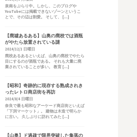
泉南をぶらり中。しかし、このブログや
YouTubeには掲載できないゾーンというこ
とで、その辺は割愛。 そして、 […]
【廃墟あるある】山奥の廃校では酒瓶
がやたら放置されている謎
2024/12/1 日曜日
廃校あるあるといえば、山奥の廃校でやたら
目にするのが酒瓶である。 それも大量に廃
棄されていることが多い。 教育 […]
【昭和】奇跡的に現存する熟成されき
ったレトロ商店街を再訪
2024/8/4 日曜日
奈良で最も昭和なアーケード商店街といえば
「下渕マーケット」。 建物は木造で明らか
に古い。 久しぶりに訪れてみた […]
【山奥】ド過疎で限界突破した集落の