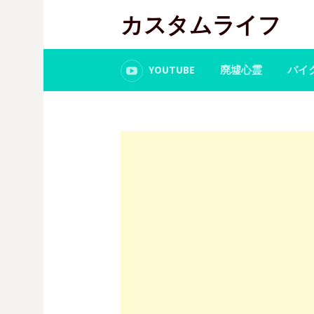
コ
カスタムライフ
ン
テ
ン
YOUTUBE
廃墟心霊
バイ
ツ
へ
ス
キ
ッ
プ