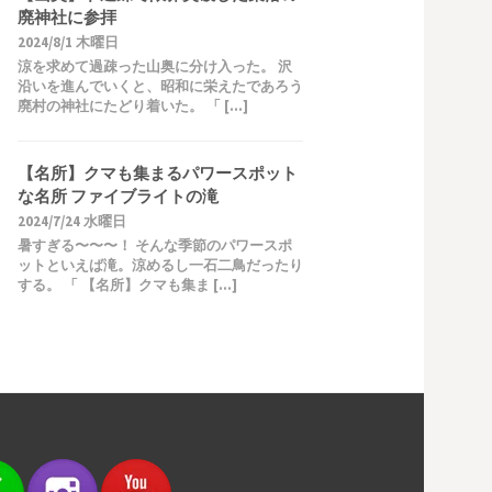
廃神社に参拝
2024/8/1 木曜日
涼を求めて過疎った山奥に分け入った。 沢
沿いを進んでいくと、昭和に栄えたであろう
廃村の神社にたどり着いた。 「 […]
【名所】クマも集まるパワースポット
な名所 ファイブライトの滝
2024/7/24 水曜日
暑すぎる〜〜〜！ そんな季節のパワースポ
ットといえば滝。涼めるし一石二鳥だったり
する。 「 【名所】クマも集ま […]