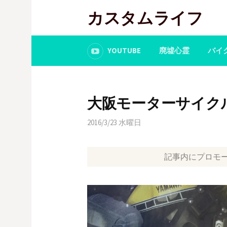
コ
カスタムライフ
ン
テ
ン
YOUTUBE
廃墟心霊
バイ
ツ
へ
ス
大阪モーターサイクルシ
キ
ッ
2016/3/23 水曜日
プ
記事内にプロモ