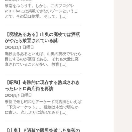
泉南をぶらり中。しかし、このブログや
YouTubeには掲載できないゾーンというこ
とで、その辺は割愛。 そして、 […]
【廃墟あるある】山奥の廃校では酒瓶
がやたら放置されている謎
2024/12/1 日曜日
廃校あるあるといえば、山奥の廃校でやたら
目にするのが酒瓶である。 それも大量に廃
棄されていることが多い。 教育 […]
【昭和】奇跡的に現存する熟成されき
ったレトロ商店街を再訪
2024/8/4 日曜日
奈良で最も昭和なアーケード商店街といえば
「下渕マーケット」。 建物は木造で明らか
に古い。 久しぶりに訪れてみた […]
【山奥】ド過疎で限界突破した集落の