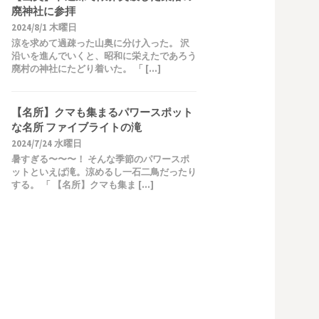
廃神社に参拝
2024/8/1 木曜日
涼を求めて過疎った山奥に分け入った。 沢
沿いを進んでいくと、昭和に栄えたであろう
廃村の神社にたどり着いた。 「 […]
【名所】クマも集まるパワースポット
な名所 ファイブライトの滝
2024/7/24 水曜日
暑すぎる〜〜〜！ そんな季節のパワースポ
ットといえば滝。涼めるし一石二鳥だったり
する。 「 【名所】クマも集ま […]