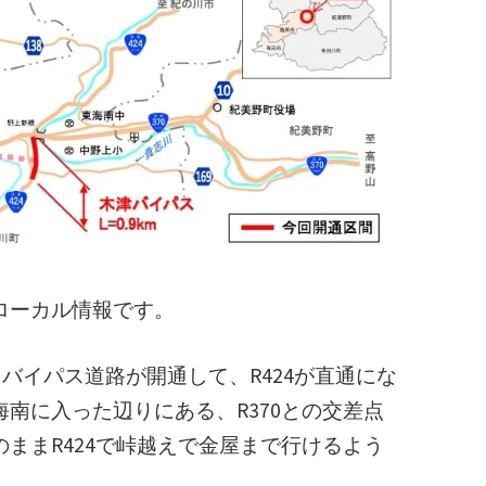
ローカル情報です。
4にバイパス道路が開通して、R424が直通にな
南に入った辺りにある、R370との交差点
ままR424で峠越えで金屋まで行けるよう