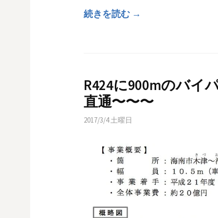
続きを読む →
R424に900mの
直通〜〜〜
2017/3/4 土曜日