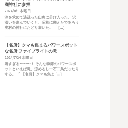
廃神社に参拝
2024/8/1 木曜日
涼を求めて過疎った山奥に分け入った。 沢
沿いを進んでいくと、昭和に栄えたであろう
廃村の神社にたどり着いた。 「 […]
【名所】クマも集まるパワースポット
な名所 ファイブライトの滝
2024/7/24 水曜日
暑すぎる〜〜〜！ そんな季節のパワースポ
ットといえば滝。涼めるし一石二鳥だったり
する。 「 【名所】クマも集ま […]