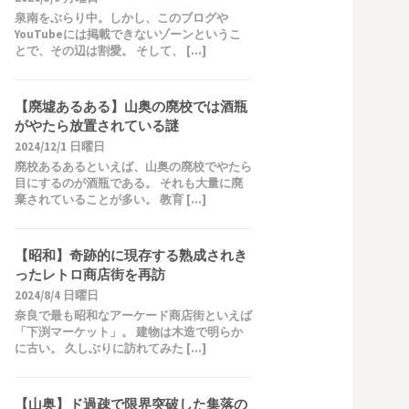
泉南をぶらり中。しかし、このブログや
YouTubeには掲載できないゾーンというこ
とで、その辺は割愛。 そして、 […]
【廃墟あるある】山奥の廃校では酒瓶
がやたら放置されている謎
2024/12/1 日曜日
廃校あるあるといえば、山奥の廃校でやたら
目にするのが酒瓶である。 それも大量に廃
棄されていることが多い。 教育 […]
【昭和】奇跡的に現存する熟成されき
ったレトロ商店街を再訪
2024/8/4 日曜日
奈良で最も昭和なアーケード商店街といえば
「下渕マーケット」。 建物は木造で明らか
に古い。 久しぶりに訪れてみた […]
【山奥】ド過疎で限界突破した集落の