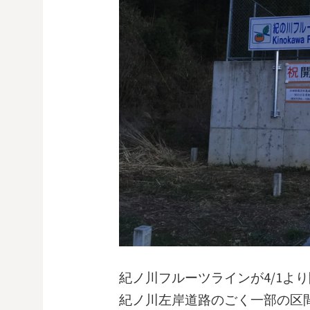
紀ノ川フルーツラインが4/1よ
紀ノ川左岸道路のごく一部の区