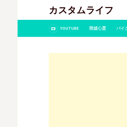
コ
カスタムライフ
ン
テ
ン
YOUTUBE
廃墟心霊
バイ
ツ
へ
ス
キ
ッ
プ