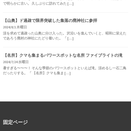
で明らかに古い。 久しぶりに訪れてみた […]
【山奥】ド過疎で限界突破した集落の廃神社に参拝
2024/8/1 木曜日
涼を求めて過疎った山奥に分け入った。 沢沿いを進んでいくと、昭和に栄えた
であろう廃村の神社にたどり着いた。 「 […]
【名所】クマも集まるパワースポットな名所 ファイブライトの滝
2024/7/24 水曜日
暑すぎる〜〜〜！ そんな季節のパワースポットといえば滝。涼めるし一石二鳥
だったりする。 「 【名所】クマも集ま […]
固定ページ