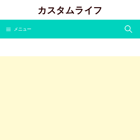
コ
カスタムライフ
ン
テ
ン
検
メニュー
ツ
へ
索:
ス
キ
ッ
プ