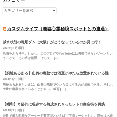
カテゴリー
カスタムライフ（廃墟心霊秘境スポットとの遭遇）
減水状態の滝畑ダム（大阪）がどうなっているのか見に行く
2026/3/9 月曜日
泉南をぶらり中。しかし、このブログやYouTubeには掲載できないゾーンとい
うことで、その辺は割愛。 そして、 […]
【廃墟あるある】山奥の廃校では酒瓶がやたら放置されている謎
2024/12/1 日曜日
廃校あるあるといえば、山奥の廃校でやたら目にするのが酒瓶である。 それも
大量に廃棄されていることが多い。 教育 […]
【昭和】奇跡的に現存する熟成されきったレトロ商店街を再訪
2024/8/4 日曜日
奈良で最も昭和なアーケード商店街といえば「下渕マーケット」。 建物は木造