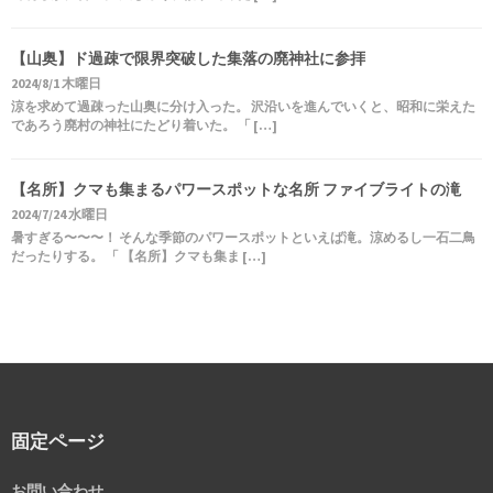
【山奥】ド過疎で限界突破した集落の廃神社に参拝
2024/8/1 木曜日
涼を求めて過疎った山奥に分け入った。 沢沿いを進んでいくと、昭和に栄えた
であろう廃村の神社にたどり着いた。 「 […]
【名所】クマも集まるパワースポットな名所 ファイブライトの滝
2024/7/24 水曜日
暑すぎる〜〜〜！ そんな季節のパワースポットといえば滝。涼めるし一石二鳥
だったりする。 「 【名所】クマも集ま […]
固定ページ
お問い合わせ