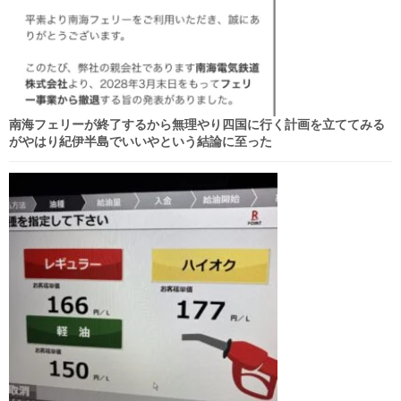
南海フェリーが終了するから無理やり四国に行く計画を立ててみる
がやはり紀伊半島でいいやという結論に至った