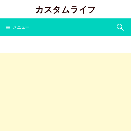
コ
カスタムライフ
ン
テ
ン
検
メニュー
ツ
へ
索:
ス
キ
ッ
プ