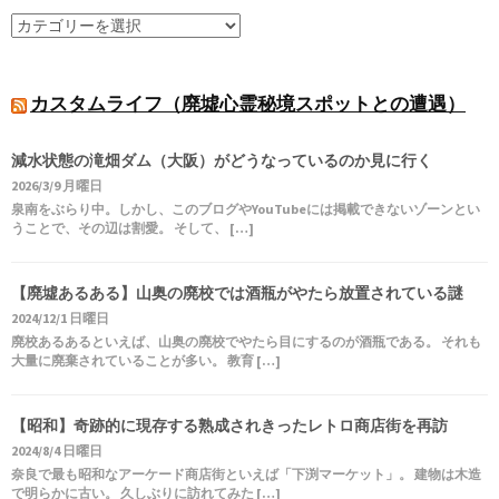
カスタムライフ（廃墟心霊秘境スポットとの遭遇）
減水状態の滝畑ダム（大阪）がどうなっているのか見に行く
2026/3/9 月曜日
泉南をぶらり中。しかし、このブログやYouTubeには掲載できないゾーンとい
うことで、その辺は割愛。 そして、 […]
【廃墟あるある】山奥の廃校では酒瓶がやたら放置されている謎
2024/12/1 日曜日
廃校あるあるといえば、山奥の廃校でやたら目にするのが酒瓶である。 それも
大量に廃棄されていることが多い。 教育 […]
【昭和】奇跡的に現存する熟成されきったレトロ商店街を再訪
2024/8/4 日曜日
奈良で最も昭和なアーケード商店街といえば「下渕マーケット」。 建物は木造
で明らかに古い。 久しぶりに訪れてみた […]