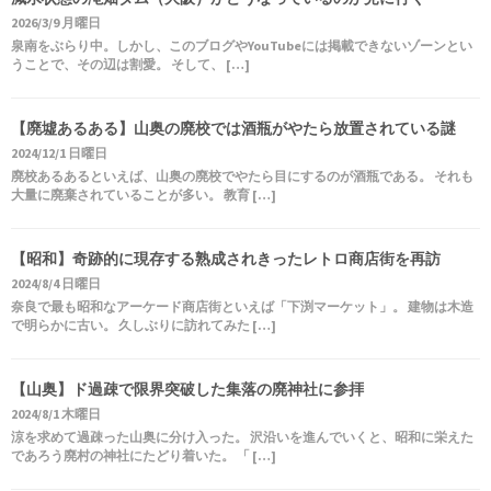
2026/3/9 月曜日
泉南をぶらり中。しかし、このブログやYouTubeには掲載できないゾーンとい
うことで、その辺は割愛。 そして、 […]
【廃墟あるある】山奥の廃校では酒瓶がやたら放置されている謎
2024/12/1 日曜日
廃校あるあるといえば、山奥の廃校でやたら目にするのが酒瓶である。 それも
大量に廃棄されていることが多い。 教育 […]
【昭和】奇跡的に現存する熟成されきったレトロ商店街を再訪
2024/8/4 日曜日
奈良で最も昭和なアーケード商店街といえば「下渕マーケット」。 建物は木造
で明らかに古い。 久しぶりに訪れてみた […]
【山奥】ド過疎で限界突破した集落の廃神社に参拝
2024/8/1 木曜日
涼を求めて過疎った山奥に分け入った。 沢沿いを進んでいくと、昭和に栄えた
であろう廃村の神社にたどり着いた。 「 […]