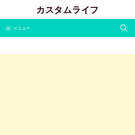
コ
カスタムライフ
ン
テ
ン
検
メニュー
ツ
へ
索:
ス
キ
ッ
プ