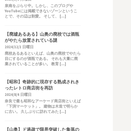
泉南をぶらり中。しかし、このブログや
YouTubeには掲載できないゾーンというこ
とで、その辺は割愛。 そして、 […]
【廃墟あるある】山奥の廃校では酒瓶
がやたら放置されている謎
2024/12/1 日曜日
廃校あるあるといえば、山奥の廃校でやたら
目にするのが酒瓶である。 それも大量に廃
棄されていることが多い。 教育 […]
【昭和】奇跡的に現存する熟成されき
ったレトロ商店街を再訪
2024/8/4 日曜日
奈良で最も昭和なアーケード商店街といえば
「下渕マーケット」。 建物は木造で明らか
に古い。 久しぶりに訪れてみた […]
【山奥】ド過疎で限界突破した集落の