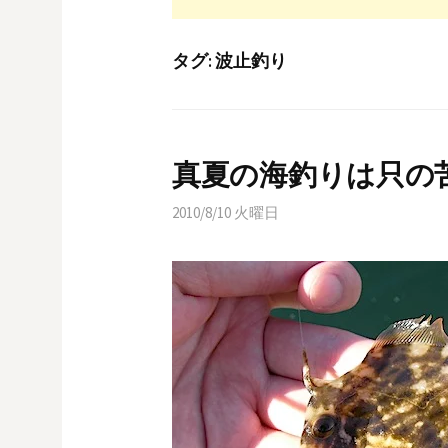
タグ:
波止釣り
真夏の海釣りは只の
2010/8/10 火曜日