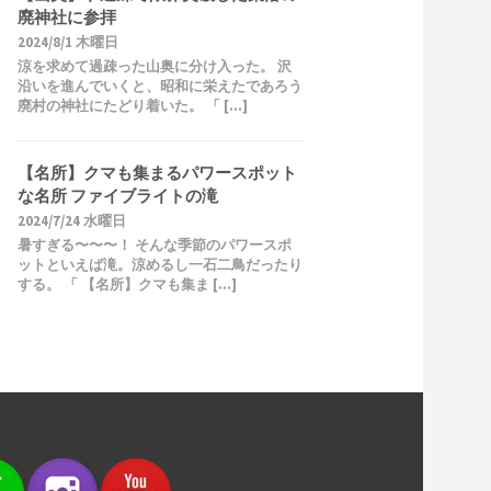
廃神社に参拝
2024/8/1 木曜日
涼を求めて過疎った山奥に分け入った。 沢
沿いを進んでいくと、昭和に栄えたであろう
廃村の神社にたどり着いた。 「 […]
【名所】クマも集まるパワースポット
な名所 ファイブライトの滝
2024/7/24 水曜日
暑すぎる〜〜〜！ そんな季節のパワースポ
ットといえば滝。涼めるし一石二鳥だったり
する。 「 【名所】クマも集ま […]