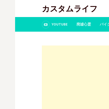
コ
カスタムライフ
ン
テ
ン
YOUTUBE
廃墟心霊
バイ
ツ
へ
ス
キ
ッ
プ