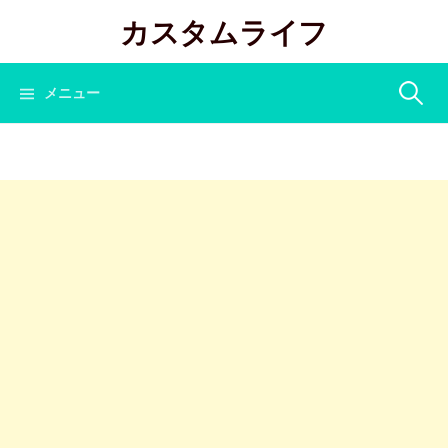
コ
カスタムライフ
ン
テ
ン
検
メニュー
ツ
へ
索:
ス
キ
ッ
プ