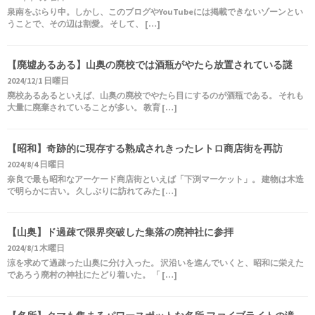
泉南をぶらり中。しかし、このブログやYouTubeには掲載できないゾーンとい
うことで、その辺は割愛。 そして、 […]
【廃墟あるある】山奥の廃校では酒瓶がやたら放置されている謎
2024/12/1 日曜日
廃校あるあるといえば、山奥の廃校でやたら目にするのが酒瓶である。 それも
大量に廃棄されていることが多い。 教育 […]
【昭和】奇跡的に現存する熟成されきったレトロ商店街を再訪
2024/8/4 日曜日
奈良で最も昭和なアーケード商店街といえば「下渕マーケット」。 建物は木造
で明らかに古い。 久しぶりに訪れてみた […]
【山奥】ド過疎で限界突破した集落の廃神社に参拝
2024/8/1 木曜日
涼を求めて過疎った山奥に分け入った。 沢沿いを進んでいくと、昭和に栄えた
であろう廃村の神社にたどり着いた。 「 […]