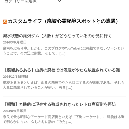
カスタムライフ（廃墟心霊秘境スポットとの遭遇）
減水状態の滝畑ダム（大阪）がどうなっているのか見に行く
2026/3/9 月曜日
泉南をぶらり中。しかし、このブログやYouTubeには掲載できないゾーンとい
うことで、その辺は割愛。 そして、 […]
【廃墟あるある】山奥の廃校では酒瓶がやたら放置されている謎
2024/12/1 日曜日
廃校あるあるといえば、山奥の廃校でやたら目にするのが酒瓶である。 それも
大量に廃棄されていることが多い。 教育 […]
【昭和】奇跡的に現存する熟成されきったレトロ商店街を再訪
2024/8/4 日曜日
奈良で最も昭和なアーケード商店街といえば「下渕マーケット」。 建物は木造
で明らかに古い。 久しぶりに訪れてみた […]