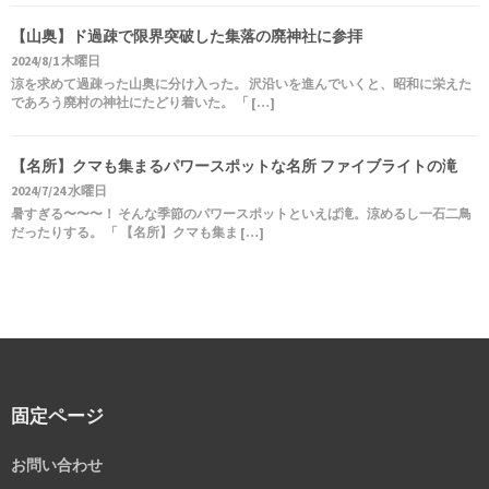
【山奥】ド過疎で限界突破した集落の廃神社に参拝
2024/8/1 木曜日
涼を求めて過疎った山奥に分け入った。 沢沿いを進んでいくと、昭和に栄えた
であろう廃村の神社にたどり着いた。 「 […]
【名所】クマも集まるパワースポットな名所 ファイブライトの滝
2024/7/24 水曜日
暑すぎる〜〜〜！ そんな季節のパワースポットといえば滝。涼めるし一石二鳥
だったりする。 「 【名所】クマも集ま […]
固定ページ
お問い合わせ