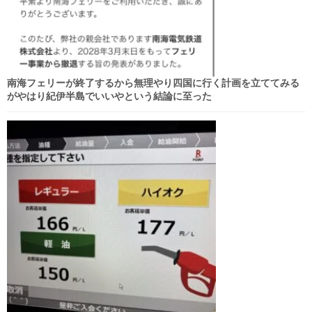
南海フェリーが終了するから無理やり四国に行く計画を立ててみる
がやはり紀伊半島でいいやという結論に至った