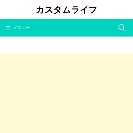
コ
カスタムライフ
ン
テ
ン
検
メニュー
ツ
へ
索:
ス
キ
ッ
プ