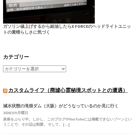
ガソリン値上げするから給油したらX FORCEのヘッドライトユニッ
トの素晴らしさに気づく
カテゴリー
カスタムライフ（廃墟心霊秘境スポットとの遭遇）
減水状態の滝畑ダム（大阪）がどうなっているのか見に行く
2026/3/9 月曜日
泉南をぶらり中。しかし、このブログやYouTubeには掲載できないゾーンとい
うことで、その辺は割愛。 そして、 […]