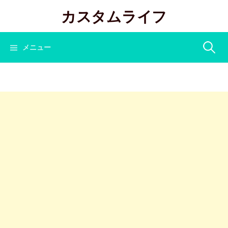
コ
カスタムライフ
ン
テ
ン
検
メニュー
ツ
へ
索:
ス
キ
ッ
プ