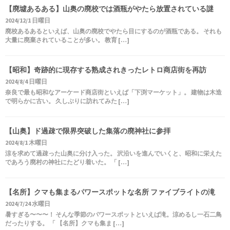
【廃墟あるある】山奥の廃校では酒瓶がやたら放置されている謎
2024/12/1 日曜日
廃校あるあるといえば、山奥の廃校でやたら目にするのが酒瓶である。 それも
大量に廃棄されていることが多い。 教育 […]
【昭和】奇跡的に現存する熟成されきったレトロ商店街を再訪
2024/8/4 日曜日
奈良で最も昭和なアーケード商店街といえば「下渕マーケット」。 建物は木造
で明らかに古い。 久しぶりに訪れてみた […]
【山奥】ド過疎で限界突破した集落の廃神社に参拝
2024/8/1 木曜日
涼を求めて過疎った山奥に分け入った。 沢沿いを進んでいくと、昭和に栄えた
であろう廃村の神社にたどり着いた。 「 […]
【名所】クマも集まるパワースポットな名所 ファイブライトの滝
2024/7/24 水曜日
暑すぎる〜〜〜！ そんな季節のパワースポットといえば滝。涼めるし一石二鳥
だったりする。 「 【名所】クマも集ま […]