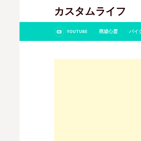
コ
カスタムライフ
ン
テ
ン
YOUTUBE
廃墟心霊
バイ
ツ
へ
ス
キ
ッ
プ