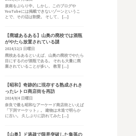
泉南をぶらり中。しかし、このブログや
YouTubeには掲載できないゾーンというこ
とで、その辺は割愛。 そして、 […]
【廃墟あるある】山奥の廃校では酒瓶
がやたら放置されている謎
2024/12/1 日曜日
廃校あるあるといえば、山奥の廃校でやたら
目にするのが酒瓶である。 それも大量に廃
棄されていることが多い。 教育 […]
【昭和】奇跡的に現存する熟成されき
ったレトロ商店街を再訪
2024/8/4 日曜日
奈良で最も昭和なアーケード商店街といえば
「下渕マーケット」。 建物は木造で明らか
に古い。 久しぶりに訪れてみた […]
【山奥】ド過疎で限界突破した集落の