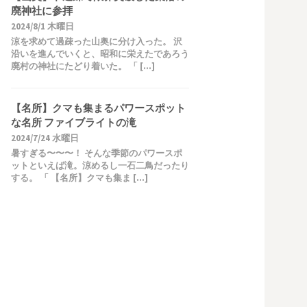
廃神社に参拝
2024/8/1 木曜日
涼を求めて過疎った山奥に分け入った。 沢
沿いを進んでいくと、昭和に栄えたであろう
廃村の神社にたどり着いた。 「 […]
【名所】クマも集まるパワースポット
な名所 ファイブライトの滝
2024/7/24 水曜日
暑すぎる〜〜〜！ そんな季節のパワースポ
ットといえば滝。涼めるし一石二鳥だったり
する。 「 【名所】クマも集ま […]