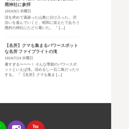
廃神社に参拝
2024/8/1 木曜日
涼を求めて過疎った山奥に分け入った。 沢
沿いを進んでいくと、昭和に栄えたであろう
廃村の神社にたどり着いた。 「 […]
【名所】クマも集まるパワースポット
な名所 ファイブライトの滝
2024/7/24 水曜日
暑すぎる〜〜〜！ そんな季節のパワースポ
ットといえば滝。涼めるし一石二鳥だったり
する。 「 【名所】クマも集ま […]