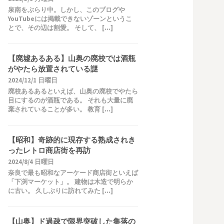
泉南をぶらり中。しかし、このブログや
YouTubeには掲載できないゾーンというこ
とで、その辺は割愛。 そして、 […]
【廃墟あるある】山奥の廃校では酒瓶
がやたら放置されている謎
2024/12/1 日曜日
廃校あるあるといえば、山奥の廃校でやたら
目にするのが酒瓶である。 それも大量に廃
棄されていることが多い。 教育 […]
【昭和】奇跡的に現存する熟成されき
ったレトロ商店街を再訪
2024/8/4 日曜日
奈良で最も昭和なアーケード商店街といえば
「下渕マーケット」。 建物は木造で明らか
に古い。 久しぶりに訪れてみた […]
【山奥】ド過疎で限界突破した集落の