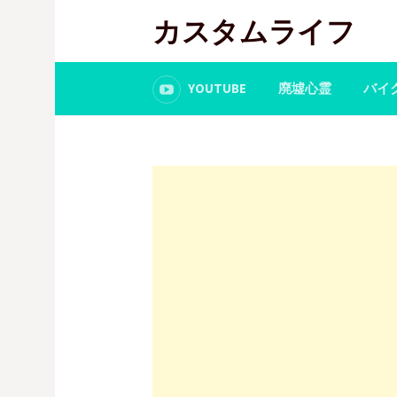
コ
カスタムライフ
ン
テ
ン
YOUTUBE
廃墟心霊
バイ
ツ
へ
ス
キ
ッ
プ