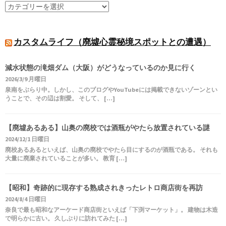
カスタムライフ（廃墟心霊秘境スポットとの遭遇）
減水状態の滝畑ダム（大阪）がどうなっているのか見に行く
2026/3/9 月曜日
泉南をぶらり中。しかし、このブログやYouTubeには掲載できないゾーンとい
うことで、その辺は割愛。 そして、 […]
【廃墟あるある】山奥の廃校では酒瓶がやたら放置されている謎
2024/12/1 日曜日
廃校あるあるといえば、山奥の廃校でやたら目にするのが酒瓶である。 それも
大量に廃棄されていることが多い。 教育 […]
【昭和】奇跡的に現存する熟成されきったレトロ商店街を再訪
2024/8/4 日曜日
奈良で最も昭和なアーケード商店街といえば「下渕マーケット」。 建物は木造
で明らかに古い。 久しぶりに訪れてみた […]