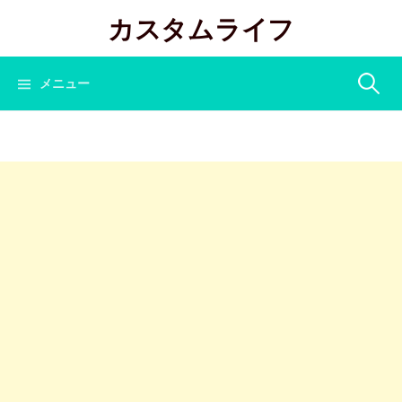
コ
カスタムライフ
ン
テ
ン
検
メニュー
ツ
へ
索:
ス
キ
ッ
プ