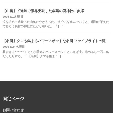
【山奥】ド過疎で限界突破した集落の廃神社に参拝
2024/8/1 木曜日
涼を求めて過疎った山奥に分け入った。 沢沿いを進んでいくと、昭和に栄えた
であろう廃村の神社にたどり着いた。 「 […]
【名所】クマも集まるパワースポットな名所 ファイブライトの滝
2024/7/24 水曜日
暑すぎる〜〜〜！ そんな季節のパワースポットといえば滝。涼めるし一石二鳥
だったりする。 「 【名所】クマも集ま […]
固定ページ
お問い合わせ