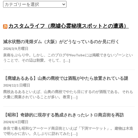
カスタムライフ（廃墟心霊秘境スポットとの遭遇）
減水状態の滝畑ダム（大阪）がどうなっているのか見に行く
2026/3/9 月曜日
泉南をぶらり中。しかし、このブログやYouTubeには掲載できないゾーンとい
うことで、その辺は割愛。 そして、 […]
【廃墟あるある】山奥の廃校では酒瓶がやたら放置されている謎
2024/12/1 日曜日
廃校あるあるといえば、山奥の廃校でやたら目にするのが酒瓶である。 それも
大量に廃棄されていることが多い。 教育 […]
【昭和】奇跡的に現存する熟成されきったレトロ商店街を再訪
2024/8/4 日曜日
奈良で最も昭和なアーケード商店街といえば「下渕マーケット」。 建物は木造
で明らかに古い。 久しぶりに訪れてみた […]