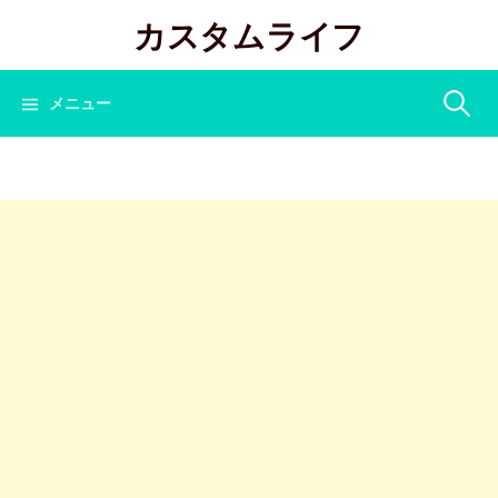
コ
カスタムライフ
ン
テ
ン
検
メニュー
ツ
へ
索:
ス
キ
ッ
プ