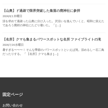
【山奥】ド過疎で限界突破した集落の廃神社に参拝
2024/8/1 木曜日
涼を求めて過疎った山奥に分け入った。 沢沿いを進んでいくと、昭和に栄えた
であろう廃村の神社にたどり着いた。 「 […]
【名所】クマも集まるパワースポットな名所 ファイブライトの滝
2024/7/24 水曜日
暑すぎる〜〜〜！ そんな季節のパワースポットといえば滝。涼めるし一石二鳥
だったりする。 「 【名所】クマも集ま […]
固定ページ
お問い合わせ